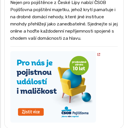
Pojištění ztráty užitku nemovitosti (např.
Nejen pro pojištěnce z České Lípy nabízí ČSOB
nájemné při neobyvatelnosti)
Požár, výbuch, úder blesku a kouř
Pojišťovna pojištění majetku, jehož krytí pamatuje i
Pojištění venkovního vybavení a zahradních
Povodeň, záplava, voda z tajícího sněhu
na drobné domácí nehody, které jiné instituce
prvků
mnohdy přehlížejí jako zanedbatelné. Sjednejte si jej
Vichřice, orkán, krupobití
online a hoďte každodenní nepříjemnosti spojené s
Sesuv půdy, pád stromu, stožáru nebo části
budovy
chodem vaší domácnosti za hlavu.
Vytopení a únik vody z vodovodního zařízení
Krádež vloupáním a loupež
Vandalismus a úmyslné poškození cizí osobou
Poškození skel, zrcadel a výloh
Pojištění odpovědnosti vlastníka nemovitosti
Pojištění domácnosti jako součást komplexního
balíčku
Asistenční služby – havárie, opravy, zajištění
řemeslníka
Pojištění nájmu a ztráty užitku nemovitosti
Pojištění staveb během rekonstrukce