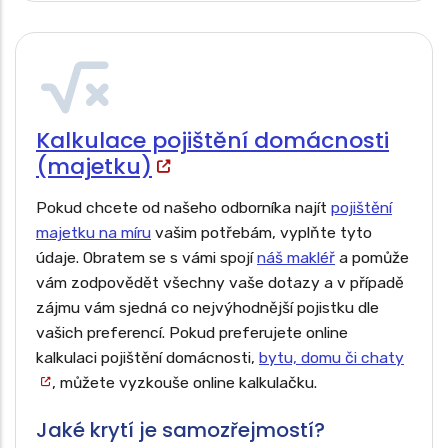
Pojištění zahradních prvků a venkovního
vybavení
Kalkulace pojištění domácnosti
(majetku)
Pokud chcete od našeho odborníka najít
pojištění
majetku na míru
vašim potřebám, vyplňte tyto
údaje. Obratem se s vámi spojí
náš makléř
a pomůže
vám zodpovědět všechny vaše dotazy a v případě
zájmu vám sjedná co nejvýhodnější pojistku dle
vašich preferencí. Pokud preferujete online
kalkulaci pojištění domácnosti,
bytu, domu či chaty
, můžete vyzkouše online kalkulačku.
Jaké krytí je samozřejmostí?