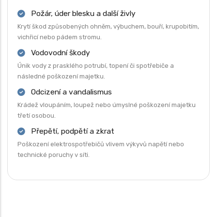
Požár, úder blesku a další živly
Krytí škod způsobených ohněm, výbuchem, bouří, krupobitím,
vichřicí nebo pádem stromu.
Vodovodní škody
Únik vody z prasklého potrubí, topení či spotřebiče a
následné poškození majetku.
Odcizení a vandalismus
Krádež vloupáním, loupež nebo úmyslné poškození majetku
třetí osobou.
Přepětí, podpětí a zkrat
Poškození elektrospotřebičů vlivem výkyvů napětí nebo
technické poruchy v síti.