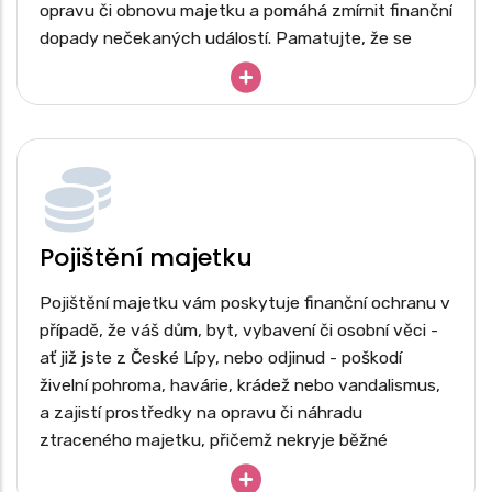
opravu či obnovu majetku a pomáhá zmírnit finanční
dopady nečekaných událostí. Pamatujte, že se
nevztahuje na běžné opotřebení ani úmyslné
poškození.
Rodinný dům nebo bytová jednotka
Chata, chalupa či rekreační objekt
Garáž, kůlna, zahradní domek
Pergoly, altány a terasy
Pojištění majetku
Ploty, brány, opěrné zdi a zpevněné plochy
Bazény, vířivky a zahradní jezírka
Pojištění majetku vám poskytuje finanční ochranu v
případě, že váš dům, byt, vybavení či osobní věci -
Solární panely a fotovoltaické elektrárny
ať již jste z České Lípy, nebo odjinud - poškodí
Přípojky inženýrských sítí – voda, plyn,
elektřina, kanalizace
živelní pohroma, havárie, krádež nebo vandalismus,
a zajistí prostředky na opravu či náhradu
Pevně zabudované vybavení – vestavěné
skříně, kuchyňské linky, sanitární zařízení
ztraceného majetku, přičemž nekryje běžné
opotřebení ani škody způsobené úmyslně.