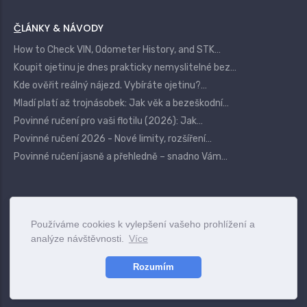
ČLÁNKY & NÁVODY
How to Check VIN, Odometer History, and STK…
Koupit ojetinu je dnes prakticky nemyslitelné bez…
Kde ověřit reálný nájezd. Vybíráte ojetinu?…
Mladí platí až trojnásobek: Jak věk a bezeškodní…
Povinné ručení pro vaši flotilu (2026): Jak…
Povinné ručení 2026 - Nové limity, rozšíření…
Povinné ručení jasně a přehledně – snadno Vám…
|
Login
Terms
Privacy
Contact
Používáme cookies k vylepšení vašeho prohlížení a
analýze návštěvnosti.
Více
www.pojistovnu.cz
© 2025
Rozumím