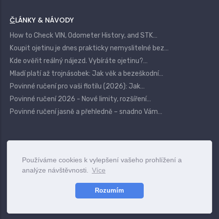
ČLÁNKY & NÁVODY
How to Check VIN, Odometer History, and STK…
Koupit ojetinu je dnes prakticky nemyslitelné bez…
Kde ověřit reálný nájezd. Vybíráte ojetinu?…
Mladí platí až trojnásobek: Jak věk a bezeškodní…
Povinné ručení pro vaši flotilu (2026): Jak…
Povinné ručení 2026 - Nové limity, rozšíření…
Povinné ručení jasně a přehledně – snadno Vám…
|
Login
Terms
Privacy
Contact
Používáme cookies k vylepšení vašeho prohlížení a
analýze návštěvnosti.
Více
www.pojistovnu.cz
© 2025
Rozumím