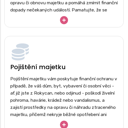
opravu či obnovu majetku a pomáhá zmírnit finanční
dopady nečekaných událostí. Pamatujte, že se
nevztahuje na běžné opotřebení ani úmyslné
poškození.
Rodinný dům nebo bytová jednotka
Chata, chalupa či rekreační objekt
Garáž, kůlna, zahradní domek
Pergoly, altány a terasy
Pojištění majetku
Ploty, brány, opěrné zdi a zpevněné plochy
Bazény, vířivky a zahradní jezírka
Pojištění majetku vám poskytuje finanční ochranu v
případě, že váš dům, byt, vybavení či osobní věci -
Solární panely a fotovoltaické elektrárny
ať již jste z Rokycan, nebo odjinud - poškodí živelní
Přípojky inženýrských sítí – voda, plyn,
elektřina, kanalizace
pohroma, havárie, krádež nebo vandalismus, a
zajistí prostředky na opravu či náhradu ztraceného
Pevně zabudované vybavení – vestavěné
skříně, kuchyňské linky, sanitární zařízení
majetku, přičemž nekryje běžné opotřebení ani
škody způsobené úmyslně.