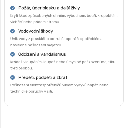
Požár, úder blesku a další živly
Krytí škod způsobených ohněm, výbuchem, bouří, krupobitím,
vichřicí nebo pádem stromu.
Vodovodní škody
Únik vody z prasklého potrubí, topení či spotřebiče a
následné poškození majetku.
Odcizení a vandalismus
Krádež vloupáním, loupež nebo úmyslné poškození majetku
třetí osobou.
Přepětí, podpětí a zkrat
Poškození elektrospotřebičů vlivem výkyvů napětí nebo
technické poruchy v síti.