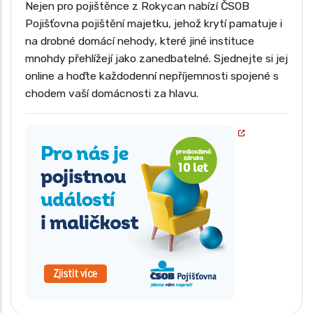
Pojištění ztráty užitku nemovitosti (např.
Nejen pro pojištěnce z Rokycan nabízí ČSOB
nájemné při neobyvatelnosti)
Požár, výbuch, úder blesku a kouř
Pojišťovna pojištění majetku, jehož krytí pamatuje i
Pojištění venkovního vybavení a zahradních
Povodeň, záplava, voda z tajícího sněhu
na drobné domácí nehody, které jiné instituce
prvků
mnohdy přehlížejí jako zanedbatelné. Sjednejte si jej
Vichřice, orkán, krupobití
online a hoďte každodenní nepříjemnosti spojené s
Sesuv půdy, pád stromu, stožáru nebo části
budovy
chodem vaší domácnosti za hlavu.
Vytopení a únik vody z vodovodního zařízení
Krádež vloupáním a loupež
Vandalismus a úmyslné poškození cizí osobou
Poškození skel, zrcadel a výloh
Pojištění odpovědnosti vlastníka nemovitosti
Pojištění domácnosti jako součást komplexního
balíčku
Asistenční služby – havárie, opravy, zajištění
řemeslníka
Pojištění nájmu a ztráty užitku nemovitosti
Pojištění staveb během rekonstrukce