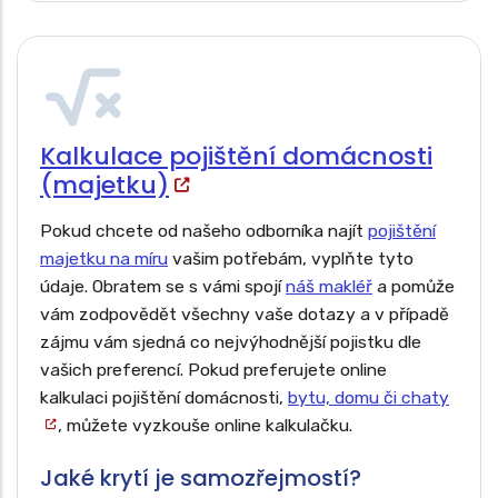
Pojištění zahradních prvků a venkovního
vybavení
Kalkulace pojištění domácnosti
(majetku)
Pokud chcete od našeho odborníka najít
pojištění
majetku na míru
vašim potřebám, vyplňte tyto
údaje. Obratem se s vámi spojí
náš makléř
a pomůže
vám zodpovědět všechny vaše dotazy a v případě
zájmu vám sjedná co nejvýhodnější pojistku dle
vašich preferencí. Pokud preferujete online
kalkulaci pojištění domácnosti,
bytu, domu či chaty
, můžete vyzkouše online kalkulačku.
Jaké krytí je samozřejmostí?