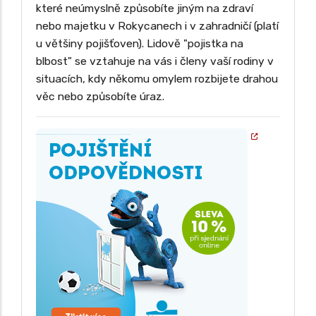
které neúmyslně způsobíte jiným na zdraví
nebo majetku v Rokycanech i v zahradničí (platí
u většiny pojišťoven). Lidově "pojistka na
blbost" se vztahuje na vás i členy vaší rodiny v
situacích, kdy někomu omylem rozbijete drahou
věc nebo způsobíte úraz.