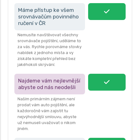
Pokud se vám nechce platit takové částky, vsaďte
Máme přístup ke všem
na nás. Máme mnohaleté zkušenosti s pojištěním
srovnávačům povinného
vozidel v ČR a dokážeme vám zdarma najít co
ručení v ČR
nejvýhodnější nabídku s optimálními limity, které
Nemusíte navštěvovat všechny
budou dostatečně krýt mladého řidiče pro případ
srovnávače pojištění, uděláme to
dopravní nehody.
za vás. Rychle porovnáme stovky
nabídek z jednoho místa a vy
získáte kompletní přehled bez
CHCI VÝHODNĚJŠÍ POJIŠTĚNÍ
jakéhokoli skrývání.
Najdeme vám nejlevnější
abyste od nás neodešli
Naším primárním zájmem není
prodat vám auto pojištění, ale
každoročně vám zajistit tu
nejvýhodnější smlouvu, abyste
už nemuseli uvažovat o nikom
jiném.