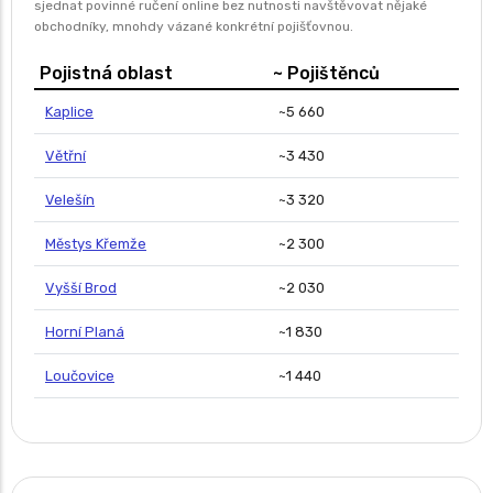
sjednat povinné ručení online bez nutnosti navštěvovat nějaké
obchodníky, mnohdy vázané konkrétní pojišťovnou.
Pojistná oblast
~ Pojištěnců
Kaplice
~5 660
Větřní
~3 430
Velešín
~3 320
Městys Křemže
~2 300
Vyšší Brod
~2 030
Horní Planá
~1 830
Loučovice
~1 440