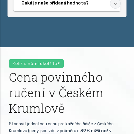
Jaká je naše přidaná hodnota?
Kolik s námi ušetříte?
Cena povinného
ručení v Českém
Krumlově
Stanovit jednotnou cenu pro každého řidiče z Českého
Krumlova (ceny jsou zde v průměru o
39 % nižší než v