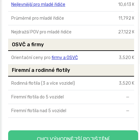
Nejlevnější pro mladé řidiče
10,613 Kč
Průměrné pro mladé řidiče
11,792 Kč
Nejdražší POV pro mladé řidiče
27,122 Kč
OSVČ a firmy
Orientační ceny pro
firmy a OSVČ
3,520 Kč
Firemní a rodinné flotily
Rodinná flotila (3 a více vozidel)
3,520 Kč
Firemní flotila do 5 vozidel
—
Firemní flotila nad 5 vozidel
—
CHCI VÝHODNĚJŠÍ POJIŠTĚNÍ