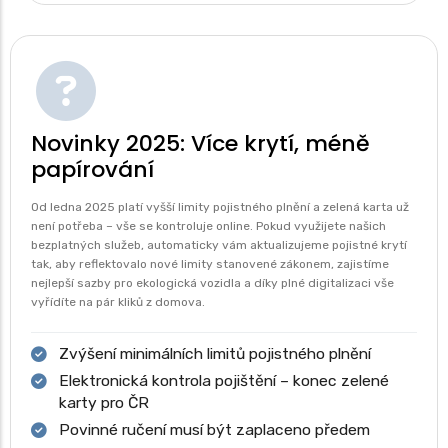
Novinky 2025: Více krytí, méně
papírování
Od ledna 2025 platí vyšší limity pojistného plnění a zelená karta už
není potřeba – vše se kontroluje online. Pokud využijete našich
bezplatných služeb, automaticky vám aktualizujeme pojistné krytí
tak, aby reflektovalo nové limity stanovené zákonem, zajistíme
nejlepší sazby pro ekologická vozidla a díky plné digitalizaci vše
vyřídíte na pár kliků z domova.
Zvýšení minimálních limitů pojistného plnění
Elektronická kontrola pojištění – konec zelené
karty pro ČR
Povinné ručení musí být zaplaceno předem