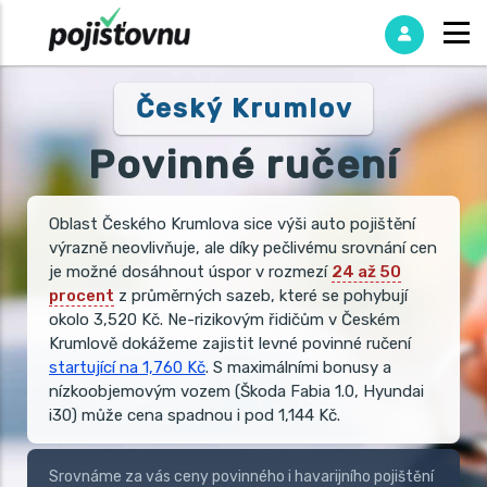
Český Krumlov
Povinné ručení
Oblast Českého Krumlova sice výši auto pojištění
výrazně neovlivňuje, ale díky pečlivému srovnání cen
je možné dosáhnout úspor v rozmezí
24 až 50
procent
z průměrných sazeb, které se pohybují
okolo 3,520 Kč. Ne-rizikovým řidičům v Českém
Krumlově dokážeme zajistit levné povinné ručení
startující na 1,760 Kč
. S maximálními bonusy a
nízkoobjemovým vozem (Škoda Fabia 1.0, Hyundai
i30) může cena spadnou i pod 1,144 Kč.
Srovnáme za vás ceny povinného i havarijního pojištění