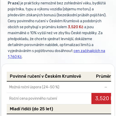
Praze
) je prakticky nemožné bez zohlednění věku, bydliště
pojistníka, typu a výkonu vozidla (objemu motoru) a
především získaných bonusů (bezeškodní průběh pojištění).
Ceny povinného ručení v Českém Krumlově a podobných
obcích se pohybují v průměru kolem
3,520 Kč
a jsou
maximálně o 10% vyšší než ve zbytku České republiky. Za
předpokladu, že chcete sjednat levnější, dokážeme
detailním porovnáním nabídek, optimalizací limitů a
vyjednáváním s pojišťovnou dosáhnout
cen začínajících na
1,760 Kč
.
Povinné ručení v Českém Krumlově
Průměrně
Možná roční úspora (24–50 %)
—
3,520 K
Roční cena povinného ručení
Mladí řidiči (do 25 let)