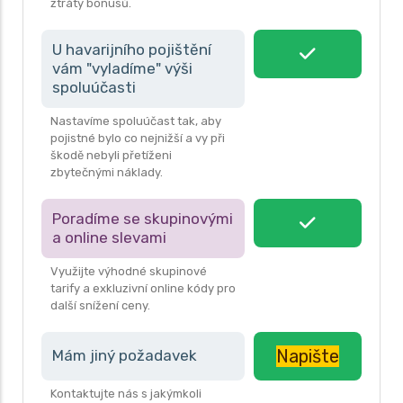
ztráty bonusů.
U havarijního pojištění
vám "vyladíme" výši
spoluúčasti
Nastavíme spoluúčast tak, aby
pojistné bylo co nejnižší a vy při
škodě nebyli přetíženi
zbytečnými náklady.
Poradíme se skupinovými
a online slevami
Využijte výhodné skupinové
tarify a exkluzivní online kódy pro
další snížení ceny.
Napište
Mám jiný požadavek
Kontaktujte nás s jakýmkoli