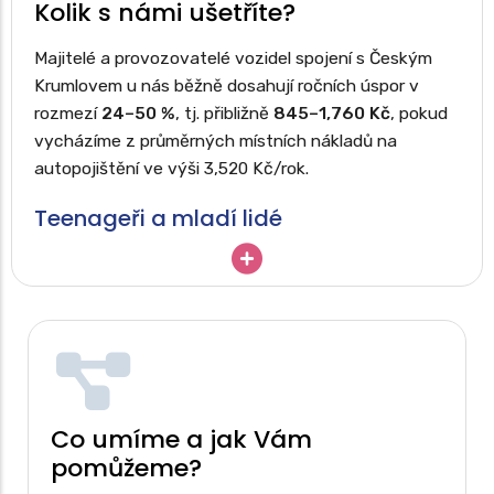
Kolik s námi ušetříte?
Bonusy a malusy (bezeškodní průběh)
Lokalita a hustota provozu
Majitelé a provozovatelé vozidel spojení s Českým
Krumlovem u nás běžně dosahují ročních úspor v
Riziko nehod a krádeží
rozmezí
24–50 %
, tj. přibližně
845–1,760 Kč
, pokud
Typ a výkon vozidla
vycházíme z průměrných místních nákladů na
Rozsah a limity pojistného krytí
autopojištění ve výši 3,520 Kč/rok.
Počet najetých kilometrů
Způsob užívání vozu (osoba, firma)
Teenageři a mladí lidé
Frekvence plateb a délka smlouvy
Mladí řidiči (do ~25 let) jsou pojišťovnami vnímáni jako
vysoce rizikoví
a tudíž za povinné ručení mnohdy
platí i více jak dvojnásobek toho, co běžný řidič s
UŠETŘETE TISÍCE...KAŽDOROČNĚ
bonusy. Jestliže řidiči z Českého Krumlova, okresu
Český Krumlov
a mnoha dalších obcí Jihočeského
kraje platí v průměru 3,520 korun, pak mladí mohou
očekávat ceny
převyšující 8,272
Kč za rok.
Co umíme a jak Vám
pomůžeme?
Pomůžeme Vám