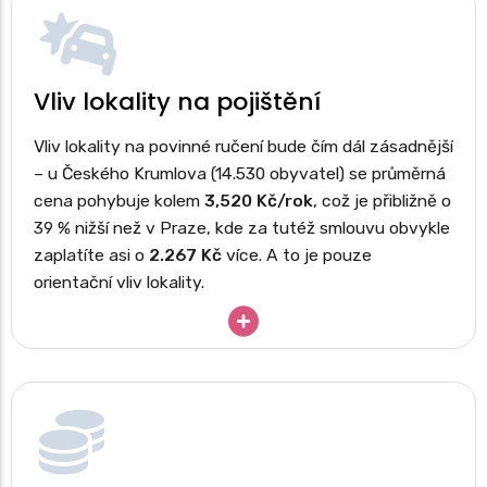
Vliv lokality na pojištění
Vliv lokality na povinné ručení bude čím dál zásadnější
– u Českého Krumlova (14.530 obyvatel) se průměrná
cena pohybuje kolem
3,520 Kč/rok
, což je přibližně o
39 % nižší než v Praze, kde za tutéž smlouvu obvykle
zaplatíte asi o
2.267 Kč
více. A to je pouze
orientační vliv lokality.
Faktory ovlivňující cenu
Jak jistě víte, faktorů, které pojišťovny používají pro
kalkulaci povinného ručení je mnoho, některé z nich
jsou neveřejné. Níže uvádíme ty nejzásadnější z nichl
Věk a řidičská historie pojistníka