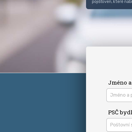
pojišťoven, které nab
Jméno a
PSČ bydl