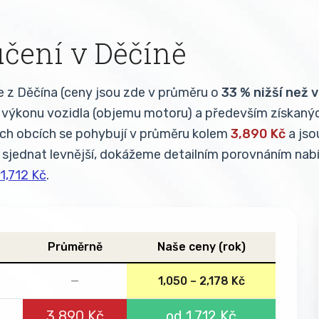
čení v Děčíně
e z Děčína (ceny jsou zde v průměru o
33 % nižší než 
 a výkonu vozidla (objemu motoru) a především získaný
ch obcích se pohybují v průměru kolem
3,890 Kč
a jso
 sjednat levnější, dokážeme detailním porovnáním nabí
 1,712 Kč
.
Průměrně
Naše ceny (rok)
—
1,050 – 2,178 Kč
3,890 Kč
od 1,712 Kč