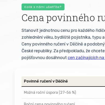
Kolik s námi ušetříte?
Cena povinného ru
Stanovit jednotnou cenu pro každého řidič
zohlednění věku, bydliště pojistníka, typu
Ceny povinného ručení v Děčíně a podobný
České republiky. Za předpokladu, že chcete
pojišťovnou dosáhnout
cen začínajících na
Povinné ručení v Děčíně
Možná roční úspora (27–56 %)
Roční cena povinného ručení