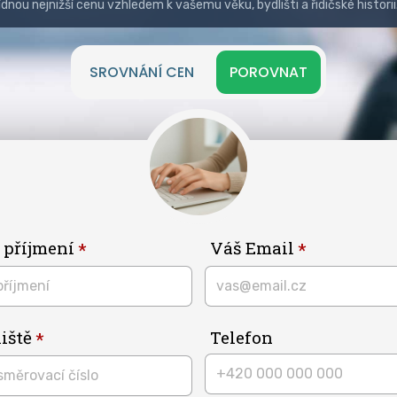
ídnou nejnižší cenu vzhledem k vašemu věku, bydlišti a řidičské historii
SROVNÁNÍ CEN
POROVNAT
 příjmení
Váš Email
iště
Telefon