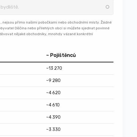
, nejsou přímo našimi pobočkami nebo obchodními místy. Žádné
byvatel Děčína nebo přilehlých obcí si můžete sjednat povinné
štěvovat nějaké obchodníky, mnohdy vázané konkrétní
~ Pojištěnců
~13 270
~9 280
~4 620
~4 610
~4 390
~3 330