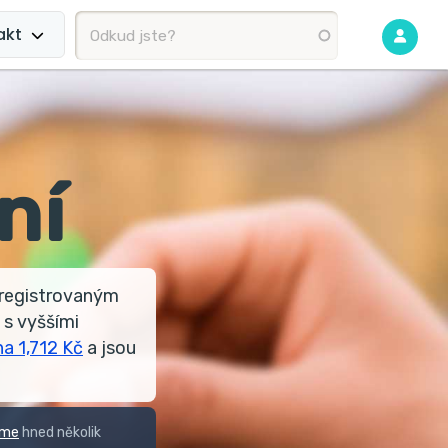
akt
ní
 registrovaným
s vyššími
na 1,712 Kč
a jsou
eme
hned několik