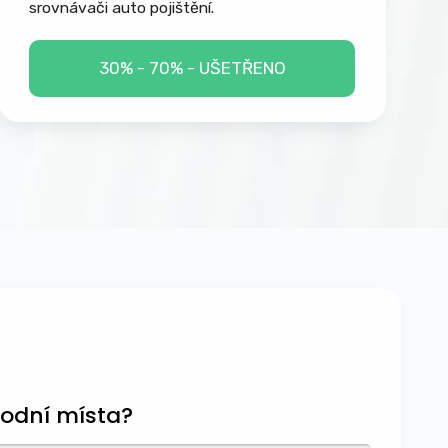
srovnávači auto pojištění.
30% - 70% - UŠETŘENO
odní místa?