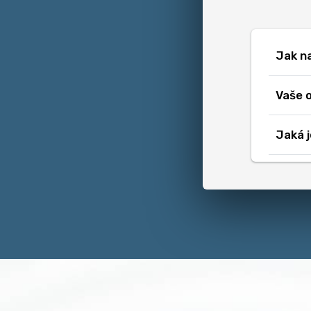
Jak na
Vaše o
Jaká 