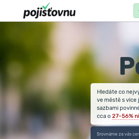
MAIN
N
P
Hledáte co nejv
ve městě s více 
sazbami povinnéh
cca o
27–56% ni
Srovnáme za vás ceny