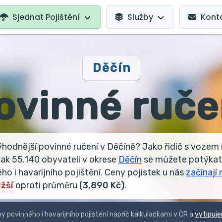
AVIGATION
Sjednat Pojištění
Služby
Kont
Děčín
ovinné ruče
ýhodnější povinné ručení v Děčíně? Jako řidič s vozem
jak 55.140 obyvateli v okrese
Děčín
se můžete potýkat 
o i havarijního pojištění. Ceny pojistek u nás
začínají 
žší
oproti průměru
(3,890 Kč)
.
 povinného i havarijního pojištění napříč kalkulačkami v ČR a
vytipuj