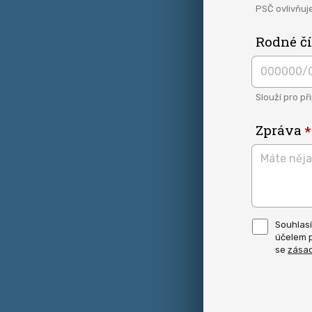
PSČ ovlivňuj
Rodné čí
Slouží pro př
Zpráva
Pro
Souhlasí
odeslání
účelem p
musite
odsouhl
se
zása
naše
podmínk