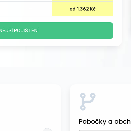
—
od 1,362 Kč
NĚJŠÍ POJIŠTĚNÍ
Pobočky a obch