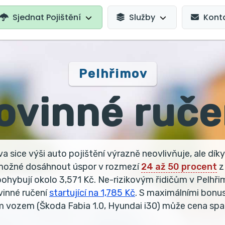
AVIGATION
Sjednat Pojištění
Služby
Kont
Pelhřimov
ovinné ruče
a sice výši auto pojištění výrazně neovlivňuje, ale dík
 možné dosáhnout úspor v rozmezí
24 až 50 procent
z
 pohybují okolo 3,571 Kč. Ne-rizikovým řidičům v Pelh
ovinné ručení
startující na 1,785 Kč
. S maximálními bonu
vozem (Škoda Fabia 1.0, Hyundai i30) může cena spad