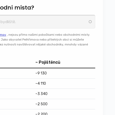
odní místa?
imov
, nejsou přímo našimi pobočkami nebo obchodními místy.
Jako obyvatel Pelhřimova nebo přilehlých obcí si můžete
 bez nutnosti navštěvovat nějaké obchodníky, mnohdy vázané
~ Pojištěnců
~9 130
~4 110
~3 340
~2 500
~2 200