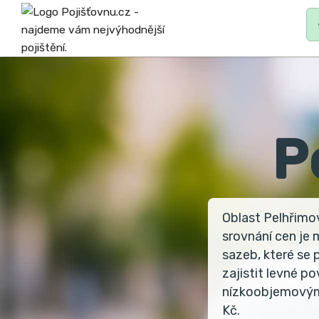
MAIN
N
P
Oblast Pelhřimov
srovnání cen je
sazeb, které se
zajistit levné p
nízkoobjemovým 
Kč.