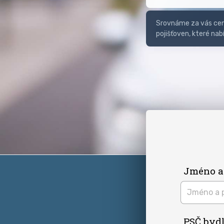
Srovnáme za vás ceny
pojišťoven, které nab
Jméno a
PSČ bydl