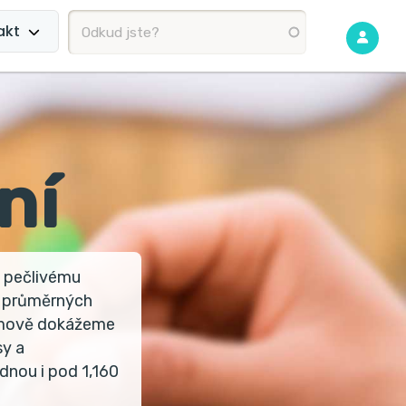
akt
ní
y pečlivému
 průměrných
řimově dokážeme
sy a
nou i pod 1,160