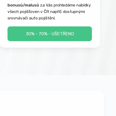
bonusů/malusů
za Vás prohledáme nabídky
všech pojišťoven v ČR napříč dostupnými
srovnávači auto pojištění.
30% - 70% - UŠETŘENO