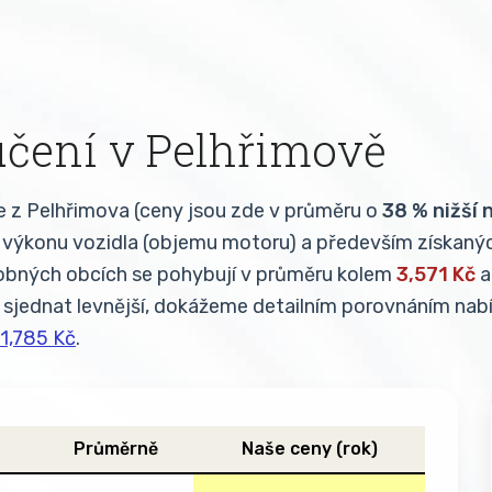
čení v Pelhřimově
e z Pelhřimova (ceny jsou zde v průměru o
38 % nižší 
 a výkonu vozidla (objemu motoru) a především získaný
obných obcích se pohybují v průměru kolem
3,571 Kč
a
 sjednat levnější, dokážeme detailním porovnáním nabí
 1,785 Kč
.
Průměrně
Naše ceny (rok)