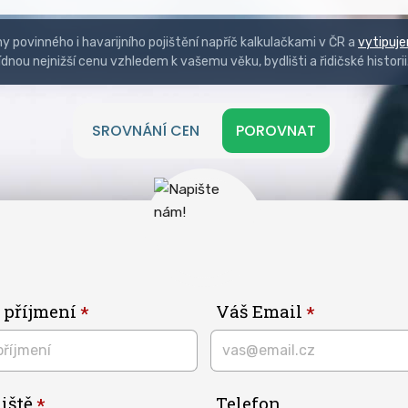
 povinného i havarijního pojištění napříč kalkulačkami v ČR a
vytipuj
ídnou nejnižší cenu vzhledem k vašemu věku, bydlišti a řidičské historii
SROVNÁNÍ CEN
POROVNAT
 příjmení
Váš Email
iště
Telefon