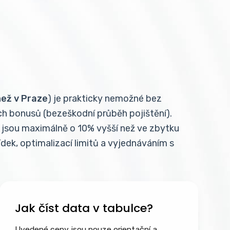
než v Praze
) je prakticky nemožné bez
ch bonusů (bezeškodní průběh pojištění).
 jsou maximálně o 10% vyšší než ve zbytku
dek, optimalizací limitů a vyjednáváním s
Jak číst data v tabulce?
Uvedené ceny jsou pouze orientační a