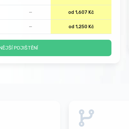
—
od 1,607 Kč
—
od 1,250 Kč
NĚJŠÍ POJIŠTĚNÍ