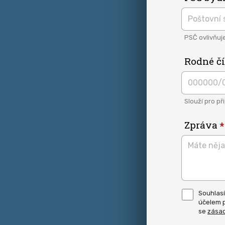
PSČ ovlivňuj
Rodné čí
Slouží pro př
Zpráva
Pro
Souhlasí
odeslání
účelem p
musite
odsouhl
se
zása
naše