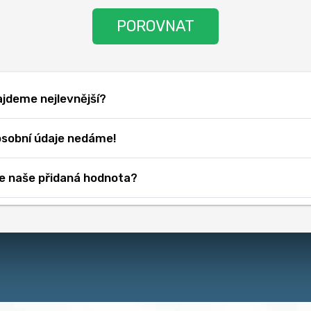
y.
jdeme nejlevnější?
sobní údaje
nedáme!
je naše přidaná hodnota?