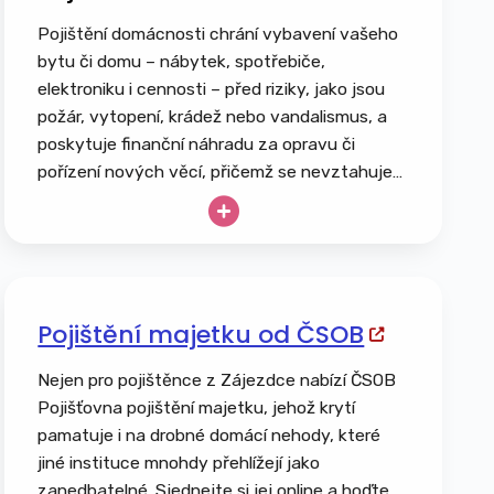
Pojištění domácnosti chrání vybavení vašeho
bytu či domu – nábytek, spotřebiče,
elektroniku i cennosti – před riziky, jako jsou
požár, vytopení, krádež nebo vandalismus, a
poskytuje finanční náhradu za opravu či
pořízení nových věcí, přičemž se nevztahuje
na běžné opotřebení ani úmyslné poškození.
Pojištění majetku od ČSOB
Nejen pro pojištěnce z Zájezdce nabízí ČSOB
Pojišťovna pojištění majetku, jehož krytí
pamatuje i na drobné domácí nehody, které
jiné instituce mnohdy přehlížejí jako
zanedbatelné. Sjednejte si jej online a hoďte