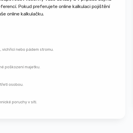
elektřina, kanalizace
erencí. Pokud preferujete online kalkulaci pojištění
Pevně zabudované vybavení – kuchyňské
še online kalkulačku.
linky, vestavěné skříně
Provozní budovy a sklady
Stroje, technologie a výrobní zařízení
, vichřicí nebo pádem stromu.
Skladové zásoby a materiál
Firemní vybavení kanceláří a dílen
dné poškození majetku.
Požár, výbuch, úder blesku a kouř
Povodeň, záplava, voda z tajícího sněhu
třetí osobou.
Vichřice, orkán, krupobití
Sesuv půdy, pád stromu, stožáru nebo
ické poruchy v síti.
části budovy
Vytopení a únik vody z vodovodního
zařízení
Krádež vloupáním a loupež