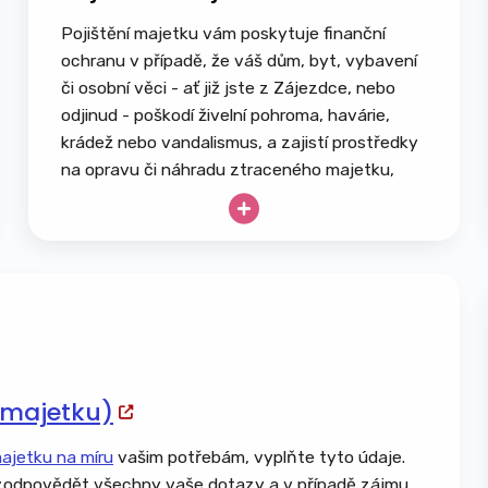
Pojištění majetku vám poskytuje finanční
ochranu v případě, že váš dům, byt, vybavení
či osobní věci - ať již jste z Zájezdce, nebo
odjinud - poškodí živelní pohroma, havárie,
krádež nebo vandalismus, a zajistí prostředky
na opravu či náhradu ztraceného majetku,
přičemž nekryje běžné opotřebení ani škody
způsobené úmyslně.
Rodinný dům, bytová jednotka, chata či
chalupa
Garáž, přístavby, kůlny a zahradní domky
Stavební materiál a rozestavěné stavby
Ploty, brány, zdi a opěrné konstrukce
(majetku)
Bazény, vířivky, pergoly a altány
Solární a fotovoltaické panely
majetku na míru
vašim potřebám, vyplňte tyto údaje.
Přípojky inženýrských sítí – voda, plyn,
odpovědět všechny vaše dotazy a v případě zájmu