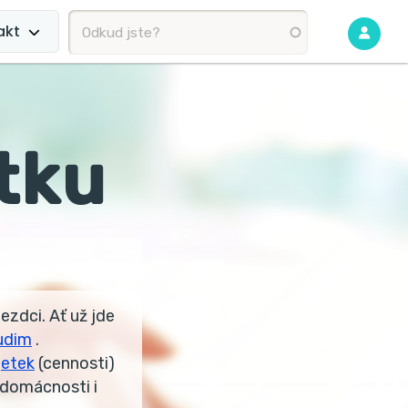
akt
tku
ezdci. Ať už jde
udim
.
jetek
(cennosti)
 domácnosti i