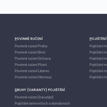
oplocení)
Pojištění odpovědnosti vlastníka
nemovitosti
Pojištění nákladů na demolici a odklízení
trosek
Pojištění nemovitosti během výstavby či
POVINNÉ RUČENÍ
POJIŠTĚN
rekonstrukce
Povinné ručení Praha
Pojištění 
Asistenční služby – rychlé zajištění oprav
Povinné ručení Brno
Pojištění m
a havárií
Povinné ručení Ostrava
Pojištění 
Pojištění ztráty užitku nemovitosti (např.
Povinné ručení Plzeň
Pojištění m
nájemné při neobyvatelnosti)
Povinné ručení Liberec
Pojištění m
Pojištění venkovního vybavení a
Povinné ručení Olomouc
Pojištění 
zahradních prvků
DRUHY (VARIANTY) POJIŠTĚNÍ
Povinné ručení (havarijní)
Pojištění nemovitosti a domácnosti