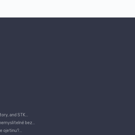
tory, and STK…
 nemyslitelné bez…
te ojetinu?…