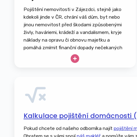
Pojištění nemovitosti v Zájezdci, stejně jako
kdekoli jinde v ČR, chrání váš dům, byt nebo
jinou nemovitost před škodami způsobenými
živly, haváriemi, krádeží a vandalismem, kryje
náklady na opravu či obnovu majetku a
pomáhá zmírnit finanční dopady nečekaných
událostí. Pamatujte, že se nevztahuje na
běžné opotřebení ani úmyslné poškození.
Rodinný dům nebo bytová jednotka
Chata, chalupa či rekreační objekt
Garáž, kůlna, zahradní domek
Pergoly, altány a terasy
Ploty, brány, opěrné zdi a zpevněné
Kalkulace pojištění domácnosti 
plochy
Bazény, vířivky a zahradní jezírka
Pokud chcete od našeho odborníka najít
pojištění 
Solární panely a fotovoltaické elektrárny
Obratem se s vámi spojí
náš makléř
a pomůže vám z