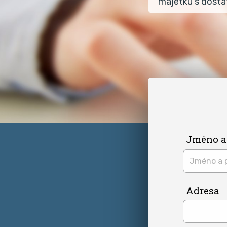
majetku s dosta
Jméno a
Adresa