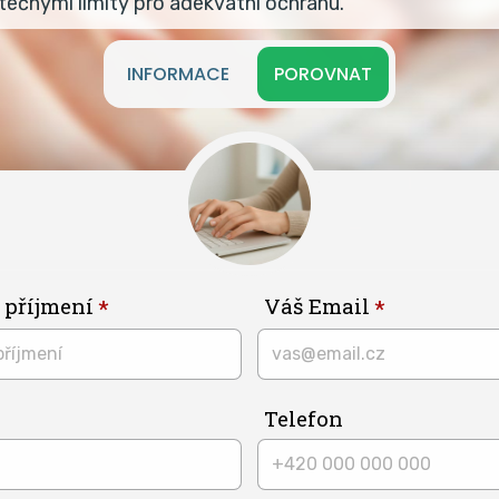
tečnými limity pro adekvátní ochranu.
INFORMACE
POROVNAT
 příjmení
Váš Email
Telefon