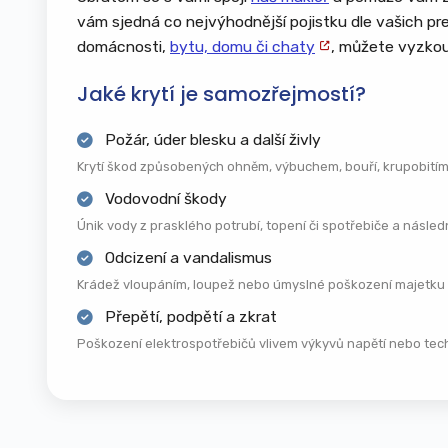
vám sjedná co nejvýhodnější pojistku dle vašich pref
Přípojky inženýrských sítí – voda, plyn,
elektřina, kanalizace
domácnosti,
bytu, domu či chaty
, můžete vyzkou
Pevně zabudované vybavení – vestavěné
Jaké krytí je samozřejmostí?
skříně, kuchyňské linky, sanitární zařízení
Požár, úder blesku a další živly
Požár, výbuch, úder blesku a kouř
Krytí škod způsobených ohněm, výbuchem, bouří, krupobitím
Povodeň, záplava, voda z tajícího sněhu
Vodovodní škody
Vichřice, orkán, krupobití
Únik vody z prasklého potrubí, topení či spotřebiče a násle
Sesuv půdy, zřícení stavby, pád stromu
nebo stožáru
Odcizení a vandalismus
Vytopení a únik vody z vodovodního
Krádež vloupáním, loupež nebo úmyslné poškození majetku 
zařízení
Přepětí, podpětí a zkrat
Náraz vozidla do stavby
Poškození elektrospotřebičů vlivem výkyvů napětí nebo techn
Pád letadla nebo jeho částí
Vandalismus a úmyslné poškození cizí
osobou
Krádež stavebních prvků (např. okapů,