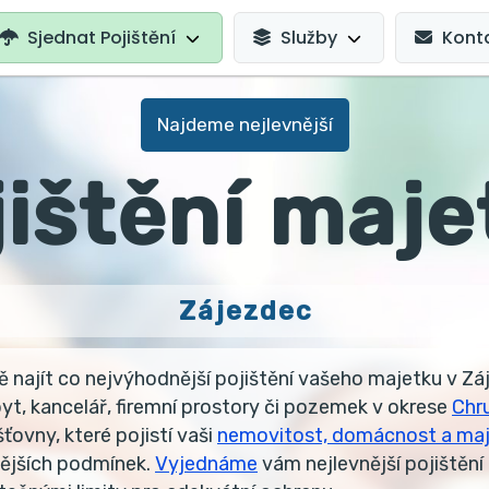
AVIGATION
Sjednat Pojištění
Služby
Kont
Najdeme nejlevnější
jištění maje
Zájezdec
najít co nejvýhodnější pojištění vašeho majetku v Záj
yt, kancelář, firemní prostory či pozemek v okrese
Chr
ťovny, které pojistí vaši
nemovitost, domácnost a ma
ějších podmínek.
Vyjednáme
vám nejlevnější pojištění