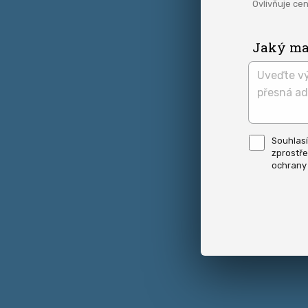
Ovlivňuje cen
Jaký maj
Pro
Souhlas
odeslání
zprostře
musite
odsouhl
ochrany
naše
podmínk