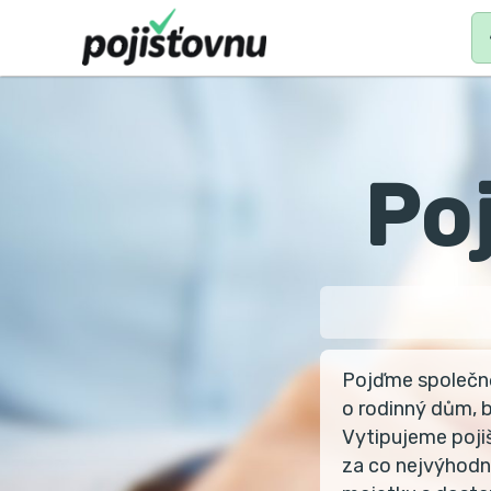
MAIN
N
Po
Pojďme společně 
o rodinný dům, b
Vytipujeme pojiš
za co nejvýhodn