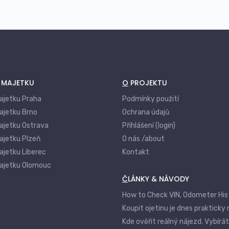
Vandalismus a úmyslné poškození cizí
osobou
Poškození skel, zrcadel a výloh
Pojištění odpovědnosti vlastníka
nemovitosti
Í MAJETKU
O PROJEKTU
Pojištění domácnosti jako součást
komplexního balíčku
majetku Praha
Podmínky použití
Asistenční služby – havárie, opravy,
ajetku Brno
Ochrana údajů
zajištění řemeslníka
majetku Ostrava
Přihlášení (login)
Pojištění nájmu a ztráty užitku
ajetku Plzeň
O nás /about
nemovitosti
ajetku Liberec
Kontakt
Pojištění staveb během rekonstrukce
majetku Olomouc
Pojištění zahradních prvků a venkovního
ČLÁNKY & NÁVODY
vybavení
How to Check VIN, Odometer His
Koupit ojetinu je dnes prakticky
Kde ověřit reálný nájezd. Vybírá