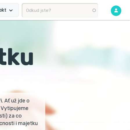
akt
tku
. Ať už jde o
 Vytipujeme
ti) za co
cnosti i majetku