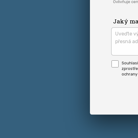
Ovlivňuje cen
Jaký maj
Pro
Souhlas
odeslání
zprostře
musite
odsouhl
ochrany
naše
podmínk