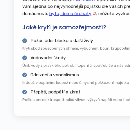
vám sjedná co nejvýhodnější pojistku dle vašich pref
Přípojky inženýrských sítí – voda, plyn,
elektřina, kanalizace
domácnosti,
bytu, domu či chaty
, můžete vyzkou
Pevně zabudované vybavení – vestavěné
Jaké krytí je samozřejmostí?
skříně, kuchyňské linky, sanitární zařízení
Požár, úder blesku a další živly
Požár, výbuch, úder blesku a kouř
Krytí škod způsobených ohněm, výbuchem, bouří, krupobitím
Povodeň, záplava, voda z tajícího sněhu
Vodovodní škody
Vichřice, orkán, krupobití
Únik vody z prasklého potrubí, topení či spotřebiče a násle
Sesuv půdy, zřícení stavby, pád stromu
nebo stožáru
Odcizení a vandalismus
Vytopení a únik vody z vodovodního
Krádež vloupáním, loupež nebo úmyslné poškození majetku 
zařízení
Přepětí, podpětí a zkrat
Náraz vozidla do stavby
Poškození elektrospotřebičů vlivem výkyvů napětí nebo techn
Pád letadla nebo jeho částí
Vandalismus a úmyslné poškození cizí
osobou
Krádež stavebních prvků (např. okapů,