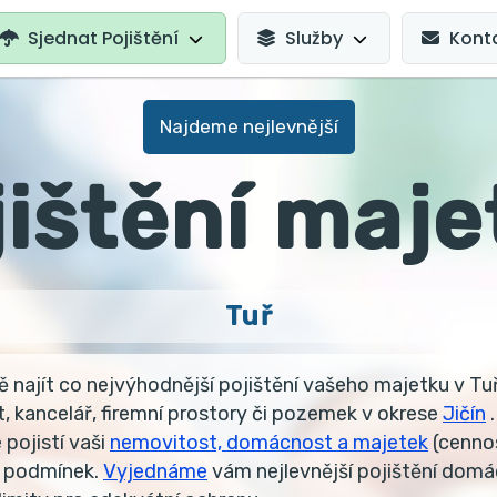
AVIGATION
Sjednat Pojištění
Služby
Kont
Najdeme nejlevnější
jištění maje
Tuř
najít co nejvýhodnější pojištění vašeho majetku v Tuři
, kancelář, firemní prostory či pozemek v okrese
Jičín
.
 pojistí vaši
nemovitost, domácnost a majetek
(cennos
h podmínek.
Vyjednáme
vám nejlevnější pojištění domá