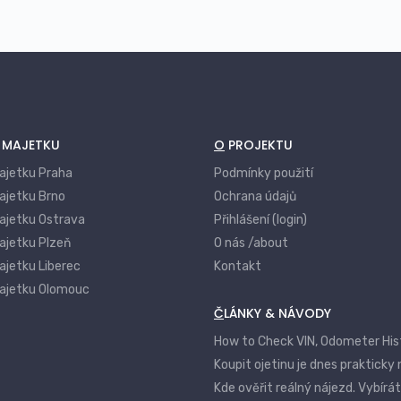
Vandalismus a úmyslné poškození cizí
osobou
Poškození skel, zrcadel a výloh
Pojištění odpovědnosti vlastníka
nemovitosti
Í MAJETKU
O PROJEKTU
Pojištění domácnosti jako součást
komplexního balíčku
majetku Praha
Podmínky použití
Asistenční služby – havárie, opravy,
ajetku Brno
Ochrana údajů
zajištění řemeslníka
majetku Ostrava
Přihlášení (login)
Pojištění nájmu a ztráty užitku
ajetku Plzeň
O nás /about
nemovitosti
ajetku Liberec
Kontakt
Pojištění staveb během rekonstrukce
majetku Olomouc
Pojištění zahradních prvků a venkovního
ČLÁNKY & NÁVODY
vybavení
How to Check VIN, Odometer His
Koupit ojetinu je dnes prakticky
Kde ověřit reálný nájezd. Vybírá