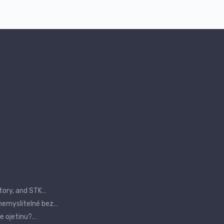
tory, and STK…
 nemyslitelné bez…
te ojetinu?…