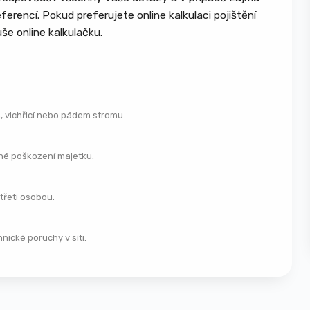
elektřina, kanalizace
erencí. Pokud preferujete online kalkulaci pojištění
Pevně zabudované vybavení – kuchyňské
še online kalkulačku.
linky, vestavěné skříně
Provozní budovy a sklady
Stroje, technologie a výrobní zařízení
, vichřicí nebo pádem stromu.
Skladové zásoby a materiál
Firemní vybavení kanceláří a dílen
dné poškození majetku.
Požár, výbuch, úder blesku a kouř
Povodeň, záplava, voda z tajícího sněhu
třetí osobou.
Vichřice, orkán, krupobití
Sesuv půdy, pád stromu, stožáru nebo
ické poruchy v síti.
části budovy
Vytopení a únik vody z vodovodního
zařízení
Krádež vloupáním a loupež