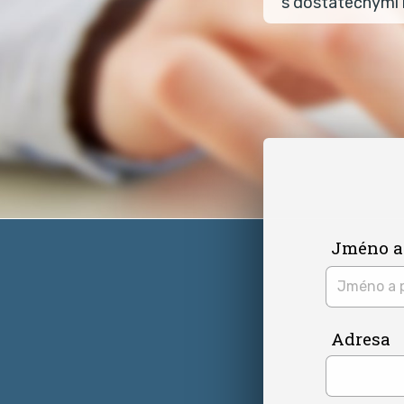
s dostatečnými l
Jméno a
Adresa