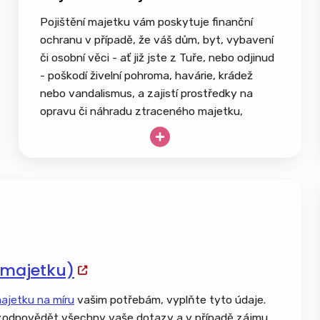
Pojištění majetku vám poskytuje finanční
ochranu v případě, že váš dům, byt, vybavení
či osobní věci - ať již jste z Tuře, nebo odjinud
- poškodí živelní pohroma, havárie, krádež
nebo vandalismus, a zajistí prostředky na
opravu či náhradu ztraceného majetku,
přičemž nekryje běžné opotřebení ani škody
způsobené úmyslně.
Rodinný dům, bytová jednotka, chata či
chalupa
Garáž, přístavby, kůlny a zahradní domky
Stavební materiál a rozestavěné stavby
Ploty, brány, zdi a opěrné konstrukce
(majetku)
Bazény, vířivky, pergoly a altány
Solární a fotovoltaické panely
majetku na míru
vašim potřebám, vyplňte tyto údaje.
Přípojky inženýrských sítí – voda, plyn,
odpovědět všechny vaše dotazy a v případě zájmu