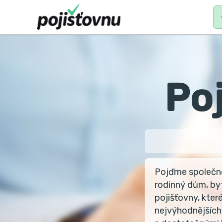
MAIN
N
Po
Pojďme společně 
rodinný dům, byt
pojišťovny, které
nejvýhodnějšíc