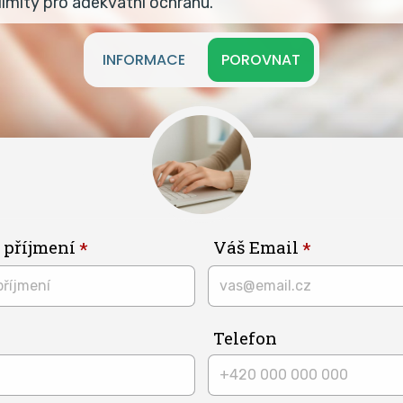
imity pro adekvátní ochranu.
INFORMACE
POROVNAT
 příjmení
Váš Email
Telefon