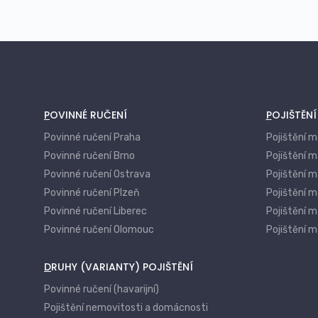
oplocení)
Pojištění odpovědnosti vlastníka
nemovitosti
Pojištění nákladů na demolici a odklízení
trosek
Pojištění nemovitosti během výstavby či
POVINNÉ RUČENÍ
POJIŠTĚN
rekonstrukce
Povinné ručení Praha
Pojištění 
Asistenční služby – rychlé zajištění oprav
Povinné ručení Brno
Pojištění m
a havárií
Povinné ručení Ostrava
Pojištění 
Pojištění ztráty užitku nemovitosti (např.
Povinné ručení Plzeň
Pojištění m
nájemné při neobyvatelnosti)
Povinné ručení Liberec
Pojištění m
Pojištění venkovního vybavení a
Povinné ručení Olomouc
Pojištění 
zahradních prvků
DRUHY (VARIANTY) POJIŠTĚNÍ
Povinné ručení (havarijní)
Pojištění nemovitosti a domácnosti