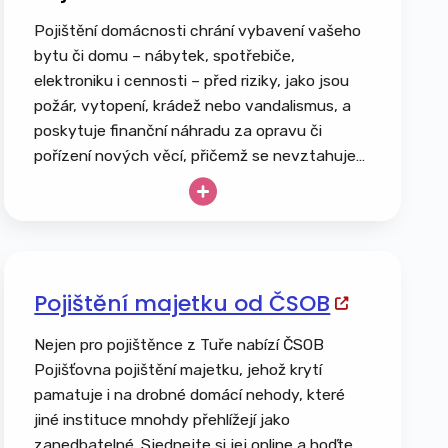
Pojištění domácnosti chrání vybavení vašeho
bytu či domu – nábytek, spotřebiče,
elektroniku i cennosti – před riziky, jako jsou
požár, vytopení, krádež nebo vandalismus, a
poskytuje finanční náhradu za opravu či
pořízení nových věcí, přičemž se nevztahuje
na běžné opotřebení ani úmyslné poškození.
Pojištění majetku od ČSOB
Nejen pro pojištěnce z Tuře nabízí ČSOB
Pojišťovna pojištění majetku, jehož krytí
pamatuje i na drobné domácí nehody, které
jiné instituce mnohdy přehlížejí jako
zanedbatelné. Sjednejte si jej online a hoďte