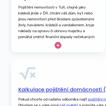
Pojištění nemovitosti v Tuři, stejně jako
kdekoli jinde v ČR, chrání váš dům, byt nebo
jinou nemovitost před škodami způsobenými
živly, haváriemi, krádeží a vandalismem, kryje
náklady na opravu či obnovu majetku a
pomáhá zmírnit finanční dopady nečekaných
událostí. Pamatujte, že se nevztahuje na
běžné opotřebení ani úmyslné poškození.
Rodinný dům nebo bytová jednotka
Chata, chalupa či rekreační objekt
Garáž, kůlna, zahradní domek
Pergoly, altány a terasy
Ploty, brány, opěrné zdi a zpevněné
Kalkulace pojištění domácnosti 
plochy
Bazény, vířivky a zahradní jezírka
Pokud chcete od našeho odborníka najít
pojištění 
Solární panely a fotovoltaické elektrárny
Obratem se s vámi spojí
náš makléř
a pomůže vám z