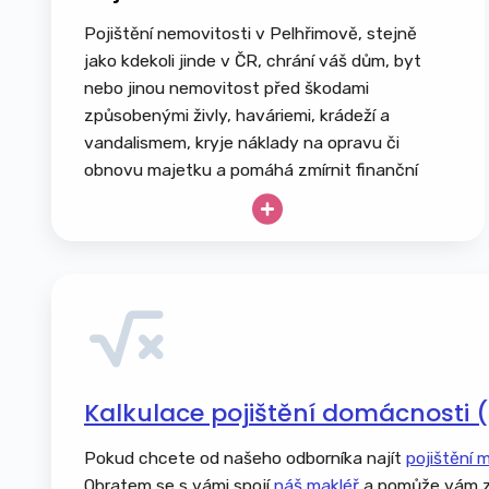
Pojištění nemovitosti v Pelhřimově, stejně
jako kdekoli jinde v ČR, chrání váš dům, byt
nebo jinou nemovitost před škodami
způsobenými živly, haváriemi, krádeží a
vandalismem, kryje náklady na opravu či
obnovu majetku a pomáhá zmírnit finanční
dopady nečekaných událostí. Pamatujte, že
se nevztahuje na běžné opotřebení ani
úmyslné poškození.
Rodinný dům nebo bytová jednotka
Chata, chalupa či rekreační objekt
Garáž, kůlna, zahradní domek
Pergoly, altány a terasy
Kalkulace pojištění domácnosti 
Ploty, brány, opěrné zdi a zpevněné
plochy
Pokud chcete od našeho odborníka najít
pojištění 
Bazény, vířivky a zahradní jezírka
Obratem se s vámi spojí
náš makléř
a pomůže vám z