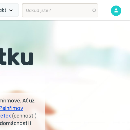
akt
tku
lhřimově. Ať už
Pelhřimov
.
jetek
(cennosti)
 domácnosti i