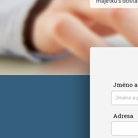
majetku s dosta
Jméno a
Adresa