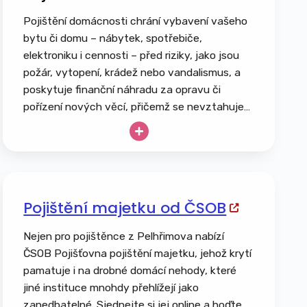
Pojištění domácnosti chrání vybavení vašeho
bytu či domu – nábytek, spotřebiče,
elektroniku i cennosti – před riziky, jako jsou
požár, vytopení, krádež nebo vandalismus, a
poskytuje finanční náhradu za opravu či
pořízení nových věcí, přičemž se nevztahuje
na běžné opotřebení ani úmyslné poškození.
Pojištění majetku od ČSOB
Nejen pro pojištěnce z Pelhřimova nabízí
ČSOB Pojišťovna pojištění majetku, jehož krytí
pamatuje i na drobné domácí nehody, které
jiné instituce mnohdy přehlížejí jako
zanedbatelné. Sjednejte si jej online a hoďte