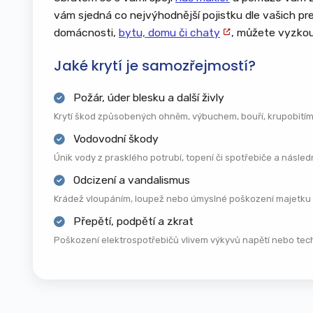
Solární panely a fotovoltaické elektrárny
vám sjedná co nejvýhodnější pojistku dle vašich pref
domácnosti,
bytu, domu či chaty
, můžete vyzkou
Přípojky inženýrských sítí – voda, plyn,
elektřina, kanalizace
Jaké krytí je samozřejmostí?
Pevně zabudované vybavení – vestavěné
skříně, kuchyňské linky, sanitární zařízení
Požár, úder blesku a další živly
Krytí škod způsobených ohněm, výbuchem, bouří, krupobitím
Požár, výbuch, úder blesku a kouř
Vodovodní škody
Povodeň, záplava, voda z tajícího sněhu
Únik vody z prasklého potrubí, topení či spotřebiče a násle
Vichřice, orkán, krupobití
Sesuv půdy, zřícení stavby, pád stromu
Odcizení a vandalismus
nebo stožáru
Krádež vloupáním, loupež nebo úmyslné poškození majetku 
Vytopení a únik vody z vodovodního
Přepětí, podpětí a zkrat
zařízení
Poškození elektrospotřebičů vlivem výkyvů napětí nebo techn
Náraz vozidla do stavby
Pád letadla nebo jeho částí
Vandalismus a úmyslné poškození cizí
osobou