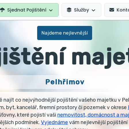
AVIGATION
Sjednat Pojištění
Služby
Kont
Najdeme nejlevnější
jištění maje
Pelhřimov
najít co nejvýhodnější pojištění vašeho majetku v Pe
m, byt, kancelář, firemní prostory či pozemek v okrese
ťovny, které pojistí vaši
nemovitost, domácnost a ma
ějších podmínek.
Vyjednáme
vám nejlevnější pojištění