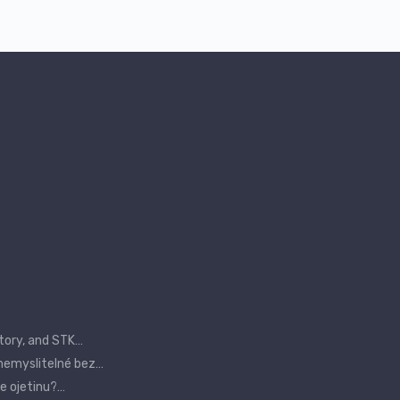
tory, and STK…
 nemyslitelné bez…
te ojetinu?…