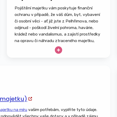
Pojištění majetku vám poskytuje finanční
ochranu v případě, že váš dům, byt, vybavení
či osobní věci - ať již jste z Pelhřimova, nebo
odjinud - poškodí živelní pohroma, havárie,
krádež nebo vandalismus, a zajistí prostředky
na opravu či náhradu ztraceného majetku,
přičemž nekryje běžné opotřebení ani škody
způsobené úmyslně.
Rodinný dům, bytová jednotka, chata či
chalupa
Garáž, přístavby, kůlny a zahradní domky
Stavební materiál a rozestavěné stavby
Ploty, brány, zdi a opěrné konstrukce
(majetku)
Bazény, vířivky, pergoly a altány
Solární a fotovoltaické panely
majetku na míru
vašim potřebám, vyplňte tyto údaje.
Přípojky inženýrských sítí – voda, plyn,
odpovědět všechny vaše dotazy a v případě zájmu