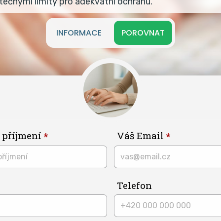
tečnými limity pro adekvátní ochranu.
INFORMACE
POROVNAT
 příjmení
Váš Email
Telefon