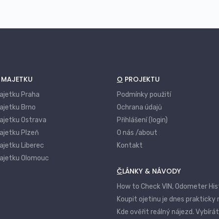
Vandalismus a úmyslné poškození cizí
osobou
Poškození skel, zrcadel a výloh
Pojištění odpovědnosti vlastníka
nemovitosti
Í MAJETKU
O PROJEKTU
Pojištění domácnosti jako součást
komplexního balíčku
majetku Praha
Podmínky použití
Asistenční služby – havárie, opravy,
ajetku Brno
Ochrana údajů
zajištění řemeslníka
majetku Ostrava
Přihlášení (login)
Pojištění nájmu a ztráty užitku
ajetku Plzeň
O nás /about
nemovitosti
ajetku Liberec
Kontakt
Pojištění staveb během rekonstrukce
majetku Olomouc
Pojištění zahradních prvků a venkovního
ČLÁNKY & NÁVODY
vybavení
How to Check VIN, Odometer His
Koupit ojetinu je dnes prakticky
Kde ověřit reálný nájezd. Vybírá