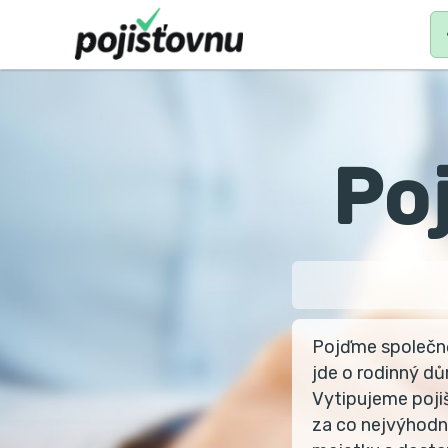
MAIN
N
Po
Pojďme společně 
jde o rodinný dů
Vytipujeme pojiš
za co nejvýhodn