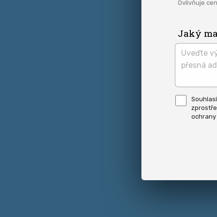
Ovlivňuje cen
Jaký maj
Pro
Souhlas
odeslání
zprostře
musite
odsouhl
ochrany
naše
podmínk