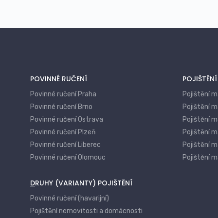
Krádež stavebních prvků (např. okapů,
oplocení)
Pojištění odpovědnosti vlastníka
nemovitosti
Pojištění nákladů na demolici a odklízení
trosek
POVINNÉ RUČENÍ
POJIŠTĚN
Pojištění nemovitosti během výstavby či
Povinné ručení Praha
Pojištění 
rekonstrukce
Povinné ručení Brno
Pojištění m
Asistenční služby – rychlé zajištění oprav
Povinné ručení Ostrava
Pojištění 
a havárií
Povinné ručení Plzeň
Pojištění m
Pojištění ztráty užitku nemovitosti (např.
Povinné ručení Liberec
Pojištění m
nájemné při neobyvatelnosti)
Povinné ručení Olomouc
Pojištění 
Pojištění venkovního vybavení a
zahradních prvků
DRUHY (VARIANTY) POJIŠTĚNÍ
Povinné ručení (havarijní)
Pojištění nemovitosti a domácnosti