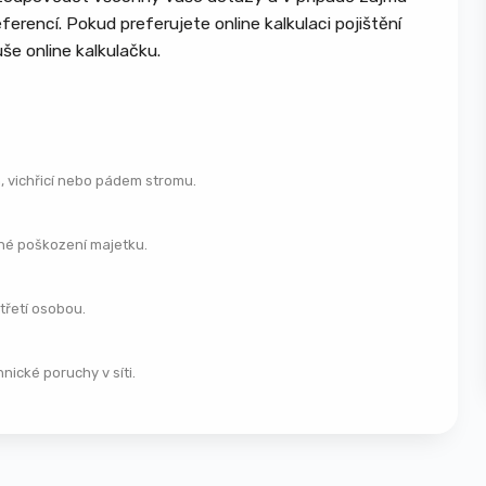
elektřina, kanalizace
erencí. Pokud preferujete online kalkulaci pojištění
Pevně zabudované vybavení – kuchyňské
še online kalkulačku.
linky, vestavěné skříně
Provozní budovy a sklady
Stroje, technologie a výrobní zařízení
, vichřicí nebo pádem stromu.
Skladové zásoby a materiál
Firemní vybavení kanceláří a dílen
dné poškození majetku.
Požár, výbuch, úder blesku a kouř
Povodeň, záplava, voda z tajícího sněhu
třetí osobou.
Vichřice, orkán, krupobití
Sesuv půdy, pád stromu, stožáru nebo
ické poruchy v síti.
části budovy
Vytopení a únik vody z vodovodního
zařízení
Krádež vloupáním a loupež